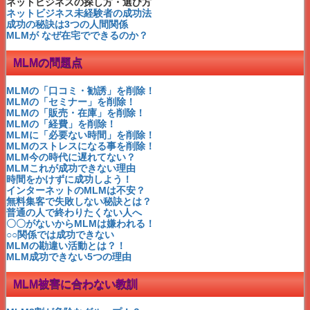
他のネットビジネスをしている人に朗報！
ネットビジネスの探し方・選び方
定年後にピッタリのMLM
ネットビジネス未経験者の成功法
サラリーマン推奨のMLM
成功の秘訣は3つの人間関係
有名人じゃないシングルママ成功！
MLMが なぜ在宅でできるのか？
MLM失敗は〇〇のせい？
これが成功できない理由
MLMの問題点
人生でたったひとつの後悔
私を絶対成功させてくれる？
収入になる速度が遅い？
MLMの「口コミ・勧誘」を削除！
パレートの法則で成功する
MLMの「セミナー」を削除！
成功できない人の共通点とは
MLMの「販売・在庫」を削除！
成功者はコレを繰り返すだけ
MLMの「経費」を削除！
小島幹登のゼロからの着眼点
MLMに「必要ない時間」を削除！
ビジネスの成功への近道は？
MLMのストレスになる事を削除！
マナビスは元アシュラン製造
MLM今の時代に遅れてない？
インヴェル・ペレ・荒川静香
MLMこれが成功できない理由
一攫千金と将来の不労所得
時間をかけずに成功しよう！
誰もが成功可能な理由
インターネットのMLMは不安？
いったい何が言いたいの?
無料集客で失敗しない秘訣とは？
MLM=ねずみ講⇒時代遅れ
普通の人で終わりたくない人へ
スティーブ・ジョブズ
〇〇がないからMLMは嫌われる！
MLMこんな失敗もあった!
○○関係では成功できない
MLMインターネット時代！
MLMの勘違い活動とは？！
ブランディング6つの効果
MLM成功できない5つの理由
MLM先多苦じゃなく選択よ
MLM成功○○トレーニング
MLM被害に合わない教訓
成功を左右する２つのもの
赤塚のパイロゲン飲んだよ♪