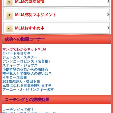
シンママ安藤美姫の生き方
MLMの成功習慣
〇〇がないMLMは嫌われる
MLMの基礎知識
運命を変える資格とは？
MLM成功マネジメント
西山啓道社長とM3
ニュースキンロールアップ
ネットビジネス失敗逆転法
MLMおすすめ本
自宅サロン困った時の秘策
夫源病のチェックと対処法
ダイレクトレスポンスMLM
成功への動画コーナー
普通の人でも成功者
ネットで稼ぐ！でも注意して
生き残るネットビジネスとは
マンガでわかるネットMLM
どん底さんから本物セレブへ
ロバートキヨサキ
ネット経験者がビックリ！！
ジェームス・スキナー
正しく知るパレートの法則
アンソニーロビンズ（名言集）
どっちの稼ぎ方が好きなの？
スティーブ・ジョブズ
伝説の夫婦が叶えたもの
小島幹登のゼロからの着眼点
伝説のホテルとは？
権利収入と労働収入の違いは？
ニュースキンの収入は？
イチロー名言集
副業から成功する理由２つ
101歳の詩人・柴田トヨ
女性起業家・鶴岡秀子さん
元気になれる言葉を贈ります❤
ゼロからお金持ちになる！
アーニー・J・ゼリンスキー名言
月収100万稼ぐ為の〇〇
おいしい話の体験談
コーチングとの抜群効果
アップ選びの盲点
ロベルトバッジョ名言集
偉大なるロベルトバッジョ
コーチングって何？