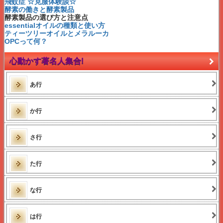
レインボー
飛蚊症 ☆克服体験談☆
ジャパンウィル・サーチ
酵素の働きと酵素製品
神田昌典さんってどんな人？
酵素製品の選び方と注意点
スカイプって何？
essentialオイルの種類と使い方
健康寿命
ティーツリーオイルとメラルーカ
権利収入
OPCって何？
老後破産
遺伝子検査
心動かす著名人集合!
酵素の働きと酵素製品
酵素製品の選び方と注意点
光視症
あ行
網膜裂孔 網膜円孔
網膜剥離の症状・治療など
飛蚊症の危険信号とは？
メンターとは？
か行
セオリーとは？
アフィリエイトとは？
アフィリエイター
さ行
essentialオイルの種類
essentialオイルとは？
アロマオイルとは？
た行
富裕層とは？
渡り鳥とは？
アクセスマーケティング
な行
OPCって何？
ティーツリーオイルとメラルーカ
マイナンバー
とは
マイコード遺伝子検査とは？
は行