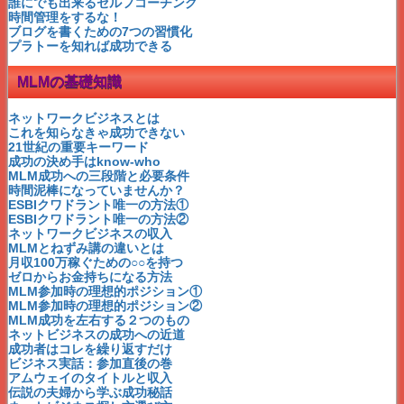
アップ選びの落とし穴
誰にでも出来るセルフコーチング
アムウェイのタイトルと収入
時間管理をするな！
1010カーネルサンダース
ブログを書くための7つの習慣化
シングルマザー佳川奈未
プラトーを知れば成功できる
私にネットビジネスができる？
会わないMLM成立つの?
MLMの基礎知識
PCや文章苦手でも大丈夫？
MLMが嫌われる9つの嘘
本当に稼げるんですか？
ネットワークビジネスとは
どうやって集客するの？
これを知らなきゃ成功できない
勧誘しないダンケネディ法
21世紀の重要キーワード
子育て卒業！第二章は…
成功の決め手はknow-who
嘘つきは不幸の始まり
MLM成功への三段階と必要条件
無料集客で失敗しない秘訣
時間泥棒になっていませんか？
あなたの一番のリスクは何？
ESBIクワドラント唯一の方法①
成功への近道はあるのか？
ESBIクワドラント唯一の方法②
スカイプで100倍効果！！
ネットワークビジネスの収入
本当にあったスゴ～イ話
MLMとねずみ講の違いとは
MLMを変えたキヨサキ氏
月収100万稼ぐための○○を持つ
ビジネス実話：参加直後の巻
ゼロからお金持ちになる方法
MLM会社の悪口で集客？！
MLM参加時の理想的ポジション①
ベガで織姫のように♪
MLM参加時の理想的ポジション②
幸せなお金持ちになる方法❤
MLM成功を左右する２つのもの
出来るのにやらないこと
ネットビジネスの成功への近道
ホントに叶う目標設定とは？
成功者はコレを繰り返すだけ
MLM本音の告白
ビジネス実話：参加直後の巻
発表！ビジネスランキング
アムウェイのタイトルと収入
未来の自分がMLMを成功させる
伝説の夫婦から学ぶ成功秘話