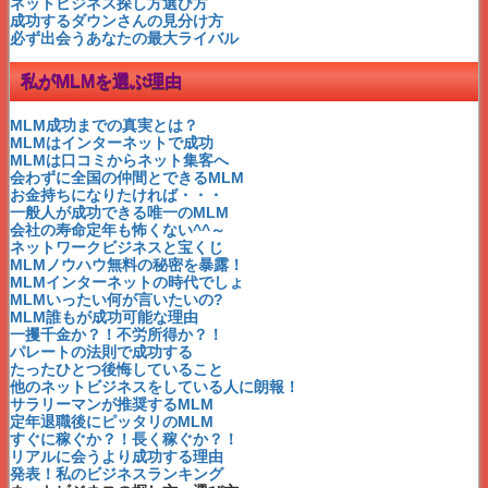
ネットだけで出来るって嘘！
ネットビジネス探し方選び方
ゆとり世代と言わせない！
成功するダウンさんの見分け方
成功者は○○から学んだ！
必ず出会うあなたの最大ライバル
21世紀の重要キーワード
ダウンさんの最新情報！
私がMLMを選ぶ理由
MLMの未来はどうなる？！
新システムの反響と裏側
普通の人が成功できるMLM
MLM成功までの真実とは？
成功への三段階と必要条件
MLMはインターネットで成功
月収いくら稼げますか？
MLMは口コミからネット集客へ
百聴は一見にしかず！
会わずに全国の仲間とできるMLM
ネットのMLMって不安？
お金持ちになりたければ・・・
資料請求者の☆生の声☆
一般人が成功できる唯一のMLM
ブランディング戦略で成功
会社の寿命定年も怖くない^^～
時間をかけずに成功しよう！
ネットワークビジネスと宝くじ
タダで学んでも成功できない
MLMノウハウ無料の秘密を暴露！
日本のMLMがこの10年で変わる！
MLMインターネットの時代でしょ
常識を破れば成功できる
MLMいったい何が言いたいの?
月収１００万が夢で終わらない理由
MLM誰もが成功可能な理由
ブログを書く7つの習慣化
一攫千金か？！不労所得か？！
時間管理をするな！
パレートの法則で成功する
成功の決め手はknow-who
たったひとつ後悔していること
中傷記事やコピペの対処法
他のネットビジネスをしている人に朗報！
プラトーを知れば成功できる
サラリーマンが推奨するMLM
誰にでも出来るセルフコーチング
定年退職後にピッタリのMLM
コーチングって何？
すぐに稼ぐか？！長く稼ぐか？！
すぐに稼ぐか？長く稼ぐか？
リアルに会うより成功する理由
時間泥棒になってない？
発表！私のビジネスランキング