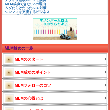
アフィリ経験=MLMで成功
MLM成功できない5の理由
ムダだらけだったSEO対策
シンママを支援するビジネス
MLMで月30万稼ぐには？
アフィリエイトとネットワークビジネスが似ている？！
アーニーJゼリンスキー名言
アーニーJゼリンスキー名言
アーニー・J・ゼリンスキー
権利収入への道
成功の秘訣は3つの人間関係
必ず出会うライバルとは？
MLMの勘違い活動とは？！
MLM始めの一歩
成功するダウンの見分け方
長く稼げるMLM
成功の鍵は○○関係
MLMのスタート
未経験者の成功法
スマホだけで出来る?
シングルマザー紗栄子
MLM成功のポイント
在宅MLM成功例と秘訣
成功を邪魔する○○病
MLM成功に不可欠なもの
MLMフォローのコツ
神田昌典 成功者の告白
ネットビジネス探し方選び方
シングルマザー酒井法子
サンタ営業とお金
MLMの心得とは
50万生保レディの記事反響
シンママ勝間和代の生き方