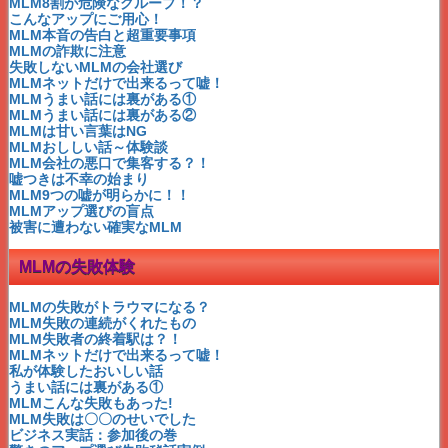
参加時の理想的ポジション②
MLM8割が危険なグループ！？
参加時の理想的ポジション①
こんなアップにご用心！
成功脳でネットビジネス！
MLM本音の告白と超重要事項
MLMザマイラ芸能人に人気
MLMの詐欺に注意
アンソニーロビンズ
失敗しないMLMの会社選び
MLMケイエスビー=魂の絆
MLMネットだけで出来るって嘘！
権利収入は〇〇で作る時代！
MLMうまい話には裏がある①
月収50万の生保シンママ
MLMうまい話には裏がある②
只今MLM恋人募集中❤
MLMは甘い言葉はNG
イチローからのメッセージ
MLMおししい話～体験談
シンママの権利収入大作戦！
MLM会社の悪口で集客する？！
シンママに収入２択問題発生？
嘘つきは不幸の始まり
どちらの収入を選ぶ？
MLM9つの嘘が明らかに！！
MLM口コミ禁止？ハーフ＆ハーフは？
MLMアップ選びの盲点
木村佳乃のCMで有名なMLMアルソア
被害に遭わない確実なMLM
マイナスオーラ飛んでけ～！MLM
必見！ロバートキヨサキ
MLMの失敗体験
ESBIクワドラント～唯一の方法②
ESBIクワドラント～唯一の方法①
MLMアジェルは脇本氏が有名
MLMの失敗がトラウマになる？
ハワイまで自転車で行くつもり？②
MLM失敗の連続がくれたもの
ハワイまで自転車で行くつもり？①
MLM失敗者の終着駅は？！
しゃべらない営業マンが成功するMLM
MLMネットだけで出来るって嘘！
成功のサンプルが伝染するMLM
私が体験したおいしい話
MLMモナヴィー前田敦子も愛用者
うまい話には裏がある①
101歳の詩人・柴田トヨさん天国へ
MLMこんな失敗もあった!
ジェームス・スキナー元・葛飾区民！
MLM失敗は〇〇のせいでした
MLM飽きっぽい人が成功する
ビジネス実話：参加後の巻