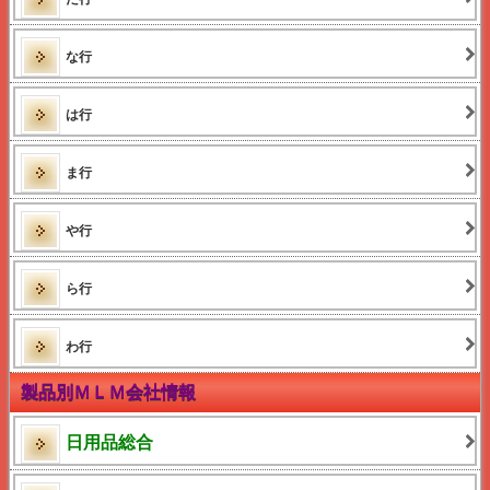
な行
は行
ま行
や行
ら行
わ行
製品別ＭＬＭ会社情報
日用品総合