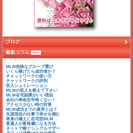
ブログ
最新コラム
MLM危険なグループ選び
いくら稼げたら成功者か？
チャットワークの使い方
チャットワークの評判
収入シュミレーション
MLMの収入を教えて下さい
MLM在宅副業がいい理由
会社の寿命定年怖くない！
アクセス少ない時の対策
MLM成功までの真実とは？
生涯現役の仕事で幸せを掴む
将来の備えに在宅型MLM
普通人が富裕層になる方法
ネットで稼ぐシングルマザー