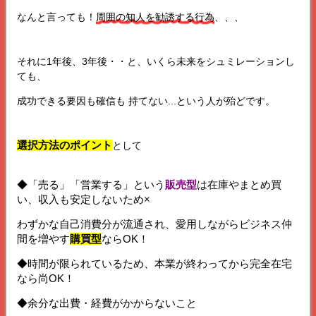
なんと言っても！
周囲の知人を勧誘する行為
、、、
それに1年後、3年後・・と、いくら未来をシュミレーションし
ても、
成功できる要因も確信も 持てない...という人が殆どです。
選択方法のポイント
として
◆「売る」「営業する」という
販売型
は在庫やまとめ買
い、収入も安定しないため×
わずかな自己消費分が流通され、愛用しながらビジネス仲
間を増やす
購買型
ならOK！
◆時間が限られているため、本業が終わってから完全在宅
なら尚OK！
◆余分な出費・経費がかからないこと