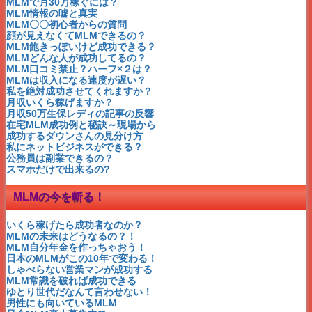
シングルマザー紗栄子
MLMで月30万稼ぐには？
シングルマザー酒井法子
MLM情報の嘘と真実
神田昌典
MLM〇〇初心者からの質問
2015年
ネットワークビジネスランキング
売上高
顔が見えなくてMLMできるの？
マナテックとアンブロトース
MLM飽きっぽいけど成功できる？
回帰水のグリーンプラネット
MLMどんな人が成功してるの？
すいか石鹸のニナファーム
MLM口コミ禁止？ハーフ×２は？
トータス『さしすせっと』
MLMは収入になる速度が遅い？
三和の還元粋で水素水が
私を絶対成功させてくれますか？
急成長したスターライズ
月収いくら稼げますか？
ジャパンローヤルゼリー蜂蜜
月収50万生保レディの記事の反響
日健総本社 約40年の歴史
在宅MLM成功例と秘訣～現場から
ネイチャーケアジャパン
成功するダウンさんの見分け方
イオン化粧品ミスユニバース
私にネットビジネスができる？
アイスターのバラエティ製品
公務員は副業できるの？
プロティオスは女性社長
スマホだけで出来るの?
M3短期間でランキング！
元気になれる言葉を贈ります
MLMの今を斬る！
バイオクイーンのYOSA最高
MLMエルセラーン「セレブ・サエコ」
MLMアミンのコンテストを待つわ♪
いくら稼げたら成功者なのか？
MLMシナリー美と知のセミナー
MLMの未来はどうなるの？！
MLMベルセレージュ「人と自然と技術の調和」
MLM自分年金を作っちゃおう！
MLMシャンデールこだわりの高級下着
日本のMLMがこの10年で変わる！
MLMシーエムシー「生源パワー」
しゃべらない営業マンが成功する
MLMライフバンテージ日本上陸！
MLM常識を破れば成功できる
MLMドテラのアロマは食べられる？
ゆとり世代だなんて言わせない！
MLMドテラのessentialオイル
男性にも向いているMLM