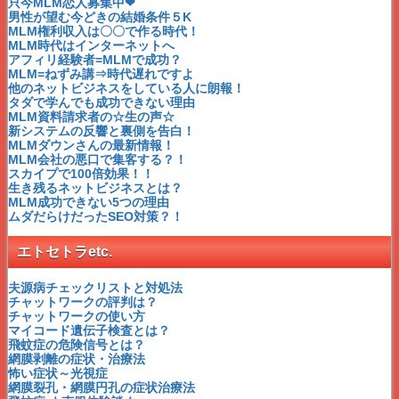
中国MLM TIENS JAPAN
只今MLM恋人募集中❤
バイオクイーンYOSAの効果
男性が望む今どきの結婚条件５K
ユニヴェール
MLM権利収入は〇〇で作る時代！
クレス薬品
MLM時代はインターネットへ
マイフレンド
アフィリ経験者=MLMで成功？
シェラバトーン
MLM=ねずみ講⇒時代遅れですよ
ハッピーライン
他のネットビジネスをしている人に朗報！
日本ベスト
タダで学んでも成功できない理由
アストーラ
MLM資料請求者の☆生の声☆
シルクィーン
新システムの反響と裏側を告白！
ナチュミン・ジャパン
MLMダウンさんの最新情報！
エッチアールディ
MLM会社の悪口で集客する？！
ペレグレイス
スカイプで100倍効果！！
フォーライフリサーチジャパン
生き残るネットビジネスとは？
ローズライン
MLM成功できない5つの理由
ビオライズ
ムダだらけだったSEO対策？！
エルブ
ARIIX
エトセトラetc.
イオスコーポレーション
ハッピーファミリー
エヌエーシー
夫源病チェックリストと対処法
GNLDインターナショナル
チャットワークの評判は？
エムブラン
チャットワークの使い方
ハッピーファミリー
マイコード遺伝子検査とは？
国際友好交易
飛蚊症の危険信号とは？
マナテック
網膜剥離の症状・治療法
ビアビエンテ
怖い症状～光視症
エコプライム
網膜裂孔・網膜円孔の症状治療法