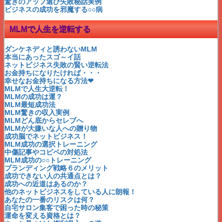
MLM「自分年金」を作っちゃおう！
驚きのアップ選び失敗秘話実例
MLM男性が望む結婚条件は５K
ビジネスの成功を邪魔する○○病
MLM失敗者の終着駅は？！
MLM〇〇初心者からの質問
MLMで人生を逆転する
MLMノウハウ無料の秘密を暴露！
MLMおいしい話～体験談
MLM～どん底からセレブへ
ダンケネディと誘わないMLM
MLMのストレスになる事を削除！
本当にあったスゴ～イ話
MLMに「必要ない時間」を削除！
ネットビジネス失敗の賢い逆転法
MLMの「経費」を削除！
お金持ちになりたければ・・・
MLMの「販売・在庫」を削除！
幸せなお金持ちになる方法❤
MLMの「セミナー」を削除！
MLMで人生大逆転！
MLMの「口コミ・勧誘」を削除！
MLMの成功は運？
ネットワークビジネスと宝くじ
MLM最短成功法
MLMうまい話には裏がある！②
MLM驚きの収入実例
MLMうまい話には裏がある！①
MLMどん底からセレブへ
MLM花子さんの収入実例を公開！
MLMが大嫌いな人への贈り物
顔が見えないMLMで大丈夫か？
成功脳でネットビジネス！
男性にも向いているMLM
MLM成功の選択トレーニング
MLMシングルマザー成功者が多い理由
中傷記事やコピペの対処法
MLM失敗の連続がくれたもの
MLM成功の○○トレーニング
普通の人が最短で成功できるMLM
ブランディング戦略６のメリット
これからの時代はフリースタイルのMLM
成功できない人の共通点とは？
MLM月収１００万円が夢で終わらない理由
成功への近道はあるのか？
MLM１００％成功できる３つの鍵～３つ目の鍵
他のネットビジネスをしている人に朗報！
MLM１００％成功できる３つの鍵～２つ目の鍵
あなたの一番のリスクは何？
MLM１００％成功できる３つの鍵～1つ目の鍵
自宅サロン集客で困った時の秘策
楽しむことがMLM成功への道
運命を変える資格とは？