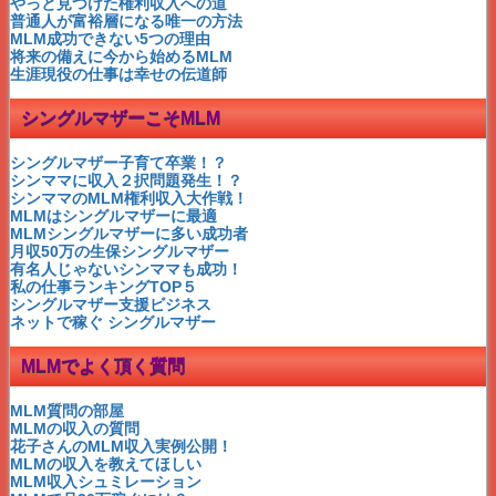
MLM情報の嘘と真実
やっと見つけた権利収入への道
MLMは自分が実感する
普通人が富裕層になる唯一の方法
MLMの魔の関門
MLM成功できない5つの理由
MLM×リーダーの出現
将来の備えに今から始めるMLM
MLMフォローの優先順位
生涯現役の仕事は幸せの伝道師
MLMのフォローは３段下まで
MLM×５人のメンバーを獲得
シングルマザーこそMLM
MLMは甘い言葉はNG
MLMは継続して成功する
MLMのトレーニング期間
シングルマザー子育て卒業！？
MLMに必要な時間
シンママに収入２択問題発生！？
失敗しないMLMの会社選び
シンママのMLM権利収入大作戦！
MLMはセールスではない
MLMはシングルマザーに最適
MLMの目標設定のコツ
MLMシングルマザーに多い成功者
MLMの失敗がトラウマになる？
月収50万の生保シングルマザー
MLMは口コミからネット集客へ
有名人じゃないシンママも成功！
MLMはインターネットで成功
私の仕事ランキングTOP５
MLMの詐欺に注意
シングルマザー支援ビジネス
MLMの収入の質問
ネットで稼ぐ シングルマザー
MLMの成功は運？
MLMはシングルマザーに最適
MLMでよく頂く質問
MLMで人生大逆転！
MLMとねずみ講の違いとは
ネットワークビジネスの収入
MLM質問の部屋
ネットワークビジネスとは
MLMの収入の質問
公務員は副業できるの？
花子さんのMLM収入実例公開！
お金持ちになりたければ
MLMの収入を教えてほしい
シングルマザー安室奈美恵
MLM収入シュミレーション