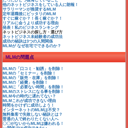
中傷記事やコピペの対処法
他のネットビジネスをしている人に朗報！
プラトーを知れば成功できる
サラリーマンが推奨するMLM
誰にでも出来るセルフコーチング
定年退職後にピッタリのMLM
コーチングって何？
すぐに稼ぐか？！長く稼ぐか？！
すぐに稼ぐか？長く稼ぐか？
リアルに会うより成功する理由
時間泥棒になってない？
発表！私のビジネスランキング
他のネットビジネスをしている人に朗報！
ネットビジネスの探し方・選び方
定年後にピッタリのMLM
ネットビジネス未経験者の成功法
サラリーマン推奨のMLM
成功の秘訣は3つの人間関係
有名人じゃないシングルママ成功！
MLMが なぜ在宅でできるのか？
MLM失敗は〇〇のせい？
これが成功できない理由
MLMの問題点
人生でたったひとつの後悔
私を絶対成功させてくれる？
収入になる速度が遅い？
MLMの「口コミ・勧誘」を削除！
パレートの法則で成功する
MLMの「セミナー」を削除！
成功できない人の共通点とは
MLMの「販売・在庫」を削除！
成功者はコレを繰り返すだけ
MLMの「経費」を削除！
小島幹登のゼロからの着眼点
MLMに「必要ない時間」を削除！
ビジネスの成功への近道は？
MLMのストレスになる事を削除！
マナビスは元アシュラン製造
MLM今の時代に遅れてない？
インヴェル・ペレ・荒川静香
MLMこれが成功できない理由
一攫千金と将来の不労所得
時間をかけずに成功しよう！
誰もが成功可能な理由
インターネットのMLMは不安？
いったい何が言いたいの?
無料集客で失敗しない秘訣とは？
MLM=ねずみ講⇒時代遅れ
普通の人で終わりたくない人へ
スティーブ・ジョブズ
〇〇がないからMLMは嫌われる！
MLMこんな失敗もあった!
○○関係では成功できない