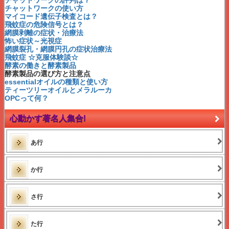
エムブラン
チャットワークの使い方
ハッピーファミリー
マイコード遺伝子検査とは？
国際友好交易
飛蚊症の危険信号とは？
マナテック
網膜剥離の症状・治療法
ビアビエンテ
怖い症状～光視症
エコプライム
網膜裂孔・網膜円孔の症状治療法
レインボー
飛蚊症 ☆克服体験談☆
ジャパンウィル・サーチ
酵素の働きと酵素製品
神田昌典さんってどんな人？
酵素製品の選び方と注意点
スカイプって何？
essentialオイルの種類と使い方
健康寿命
ティーツリーオイルとメラルーカ
権利収入
OPCって何？
老後破産
遺伝子検査
心動かす著名人集合!
酵素の働きと酵素製品
酵素製品の選び方と注意点
光視症
あ行
網膜裂孔 網膜円孔
網膜剥離の症状・治療など
飛蚊症の危険信号とは？
メンターとは？
か行
セオリーとは？
アフィリエイトとは？
アフィリエイター
さ行
essentialオイルの種類
essentialオイルとは？
アロマオイルとは？
た行
富裕層とは？