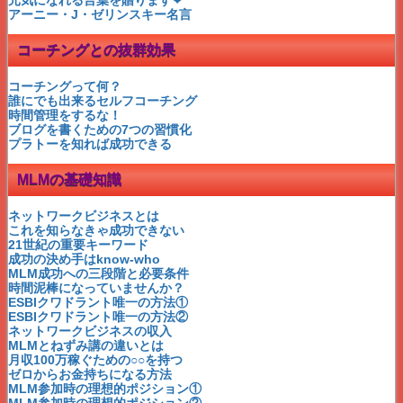
ゼロからお金持ちになる！
アーニー・J・ゼリンスキー名言
月収100万稼ぐ為の〇〇
おいしい話の体験談
コーチングとの抜群効果
アップ選びの盲点
ロベルトバッジョ名言集
偉大なるロベルトバッジョ
コーチングって何？
アップ選びの落とし穴
誰にでも出来るセルフコーチング
アムウェイのタイトルと収入
時間管理をするな！
1010カーネルサンダース
ブログを書くための7つの習慣化
シングルマザー佳川奈未
プラトーを知れば成功できる
私にネットビジネスができる？
会わないMLM成立つの?
MLMの基礎知識
PCや文章苦手でも大丈夫？
MLMが嫌われる9つの嘘
本当に稼げるんですか？
ネットワークビジネスとは
どうやって集客するの？
これを知らなきゃ成功できない
勧誘しないダンケネディ法
21世紀の重要キーワード
子育て卒業！第二章は…
成功の決め手はknow-who
嘘つきは不幸の始まり
MLM成功への三段階と必要条件
無料集客で失敗しない秘訣
時間泥棒になっていませんか？
あなたの一番のリスクは何？
ESBIクワドラント唯一の方法①
成功への近道はあるのか？
ESBIクワドラント唯一の方法②
スカイプで100倍効果！！
ネットワークビジネスの収入
本当にあったスゴ～イ話
MLMとねずみ講の違いとは
MLMを変えたキヨサキ氏
月収100万稼ぐための○○を持つ
ビジネス実話：参加直後の巻
ゼロからお金持ちになる方法
MLM会社の悪口で集客？！
MLM参加時の理想的ポジション①
ベガで織姫のように♪
MLM参加時の理想的ポジション②