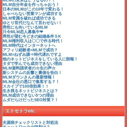
MLMベルセレージュ「人と自然と技術の調和」
MLM自分年金を作っちゃおう！
MLMシャンデールこだわりの高級下着
日本のMLMがこの10年で変わる！
MLMシーエムシー「生源パワー」
しゃべらない営業マンが成功する
MLMライフバンテージ日本上陸！
MLM常識を破れば成功できる
MLMドテラのアロマは食べられる？
ゆとり世代だなんて言わせない！
MLMドテラのessentialオイル
男性にも向いているMLM
中国MLM TIENS JAPAN
只今MLM恋人募集中❤
バイオクイーンYOSAの効果
男性が望む今どきの結婚条件５K
ユニヴェール
MLM権利収入は〇〇で作る時代！
クレス薬品
MLM時代はインターネットへ
マイフレンド
アフィリ経験者=MLMで成功？
シェラバトーン
MLM=ねずみ講⇒時代遅れですよ
ハッピーライン
他のネットビジネスをしている人に朗報！
日本ベスト
タダで学んでも成功できない理由
アストーラ
MLM資料請求者の☆生の声☆
シルクィーン
新システムの反響と裏側を告白！
ナチュミン・ジャパン
MLMダウンさんの最新情報！
エッチアールディ
MLM会社の悪口で集客する？！
ペレグレイス
スカイプで100倍効果！！
フォーライフリサーチジャパン
生き残るネットビジネスとは？
ローズライン
MLM成功できない5つの理由
ビオライズ
ムダだらけだったSEO対策？！
エルブ
ARIIX
エトセトラetc.
イオスコーポレーション
ハッピーファミリー
エヌエーシー
夫源病チェックリストと対処法
GNLDインターナショナル
チャットワークの評判は？