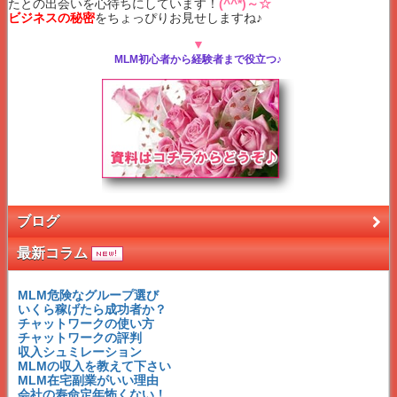
たとの出会いを心待ちにしています！
(^^*)～☆
ビジネスの秘密
をちょっぴりお見せしますね♪
▼
MLM初心者から経験者まで役立つ♪
ブログ
最新コラム
MLM危険なグループ選び
いくら稼げたら成功者か？
チャットワークの使い方
チャットワークの評判
収入シュミレーション
MLMの収入を教えて下さい
MLM在宅副業がいい理由
会社の寿命定年怖くない！