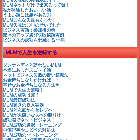
しゃべらない営業マンが成功するMLM
MLMネットだけで出来るって嘘！
成功のサンプルが伝染するMLM
私が体験したおいしい話
MLMモナヴィー前田敦子も愛用者
うまい話には裏がある①
101歳の詩人・柴田トヨさん天国へ
MLMこんな失敗もあった!
ジェームス・スキナー元・葛飾区民！
MLM失敗は〇〇のせいでした
MLM飽きっぽい人が成功する
ビジネス実話：参加後の巻
MLM「自分年金」を作っちゃおう！
驚きのアップ選び失敗秘話実例
MLM男性が望む結婚条件は５K
ビジネスの成功を邪魔する○○病
MLM失敗者の終着駅は？！
MLM〇〇初心者からの質問
MLMで人生を逆転する
MLMノウハウ無料の秘密を暴露！
MLMおいしい話～体験談
MLM～どん底からセレブへ
ダンケネディと誘わないMLM
MLMのストレスになる事を削除！
本当にあったスゴ～イ話
MLMに「必要ない時間」を削除！
ネットビジネス失敗の賢い逆転法
MLMの「経費」を削除！
お金持ちになりたければ・・・
MLMの「販売・在庫」を削除！
幸せなお金持ちになる方法❤
MLMの「セミナー」を削除！
MLMで人生大逆転！
MLMの「口コミ・勧誘」を削除！
MLMの成功は運？
ネットワークビジネスと宝くじ
MLM最短成功法
MLMうまい話には裏がある！②
MLM驚きの収入実例
MLMうまい話には裏がある！①
MLMどん底からセレブへ
MLM花子さんの収入実例を公開！
MLMが大嫌いな人への贈り物
顔が見えないMLMで大丈夫か？
成功脳でネットビジネス！
男性にも向いているMLM
MLM成功の選択トレーニング
MLMシングルマザー成功者が多い理由
中傷記事やコピペの対処法
MLM失敗の連続がくれたもの
MLM成功の○○トレーニング
普通の人が最短で成功できるMLM
ブランディング戦略６のメリット