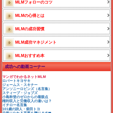
MLMフォローのコツ
神田昌典 成功者の告白
ネットビジネス探し方選び方
シングルマザー酒井法子
サンタ営業とお金
MLMの心得とは
50万生保レディの記事反響
シンママ勝間和代の生き方
シンママ安藤美姫の生き方
MLMの成功習慣
〇〇がないMLMは嫌われる
MLMの基礎知識
運命を変える資格とは？
MLM成功マネジメント
西山啓道社長とM3
ニュースキンロールアップ
ネットビジネス失敗逆転法
MLMおすすめ本
自宅サロン困った時の秘策
夫源病のチェックと対処法
ダイレクトレスポンスMLM
成功への動画コーナー
普通の人でも成功者
ネットで稼ぐ！でも注意して
生き残るネットビジネスとは
マンガでわかるネットMLM
どん底さんから本物セレブへ
ロバートキヨサキ
ネット経験者がビックリ！！
ジェームス・スキナー
正しく知るパレートの法則
アンソニーロビンズ（名言集）
どっちの稼ぎ方が好きなの？
スティーブ・ジョブズ
伝説の夫婦が叶えたもの
小島幹登のゼロからの着眼点
伝説のホテルとは？
権利収入と労働収入の違いは？
ニュースキンの収入は？
イチロー名言集
副業から成功する理由２つ
101歳の詩人・柴田トヨ
女性起業家・鶴岡秀子さん
元気になれる言葉を贈ります❤