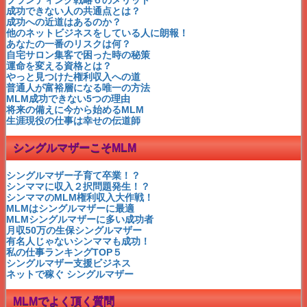
これからの時代はフリースタイルのMLM
成功できない人の共通点とは？
MLM月収１００万円が夢で終わらない理由
成功への近道はあるのか？
MLM１００％成功できる３つの鍵～３つ目の鍵
他のネットビジネスをしている人に朗報！
MLM１００％成功できる３つの鍵～２つ目の鍵
あなたの一番のリスクは何？
MLM１００％成功できる３つの鍵～1つ目の鍵
自宅サロン集客で困った時の秘策
楽しむことがMLM成功への道
運命を変える資格とは？
MLM情報の嘘と真実
やっと見つけた権利収入への道
MLMは自分が実感する
普通人が富裕層になる唯一の方法
MLMの魔の関門
MLM成功できない5つの理由
MLM×リーダーの出現
将来の備えに今から始めるMLM
MLMフォローの優先順位
生涯現役の仕事は幸せの伝道師
MLMのフォローは３段下まで
MLM×５人のメンバーを獲得
シングルマザーこそMLM
MLMは甘い言葉はNG
MLMは継続して成功する
MLMのトレーニング期間
シングルマザー子育て卒業！？
MLMに必要な時間
シンママに収入２択問題発生！？
失敗しないMLMの会社選び
シンママのMLM権利収入大作戦！
MLMはセールスではない
MLMはシングルマザーに最適
MLMの目標設定のコツ
MLMシングルマザーに多い成功者
MLMの失敗がトラウマになる？
月収50万の生保シングルマザー
MLMは口コミからネット集客へ
有名人じゃないシンママも成功！
MLMはインターネットで成功
私の仕事ランキングTOP５
MLMの詐欺に注意
シングルマザー支援ビジネス
MLMの収入の質問
ネットで稼ぐ シングルマザー
MLMの成功は運？
MLMはシングルマザーに最適
MLMでよく頂く質問
MLMで人生大逆転！