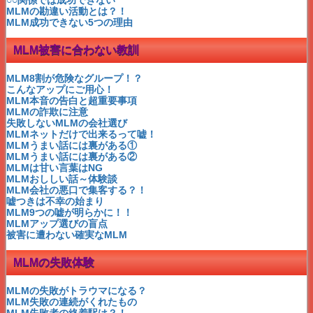
MLMインターネット時代！
MLMの勘違い活動とは？！
ブランディング6つの効果
MLM成功できない5つの理由
MLM先多苦じゃなく選択よ
MLM成功○○トレーニング
MLM被害に合わない教訓
成功を左右する２つのもの
赤塚のパイロゲン飲んだよ♪
参加時の理想的ポジション②
MLM8割が危険なグループ！？
参加時の理想的ポジション①
こんなアップにご用心！
成功脳でネットビジネス！
MLM本音の告白と超重要事項
MLMザマイラ芸能人に人気
MLMの詐欺に注意
アンソニーロビンズ
失敗しないMLMの会社選び
MLMケイエスビー=魂の絆
MLMネットだけで出来るって嘘！
権利収入は〇〇で作る時代！
MLMうまい話には裏がある①
月収50万の生保シンママ
MLMうまい話には裏がある②
只今MLM恋人募集中❤
MLMは甘い言葉はNG
イチローからのメッセージ
MLMおししい話～体験談
シンママの権利収入大作戦！
MLM会社の悪口で集客する？！
シンママに収入２択問題発生？
嘘つきは不幸の始まり
どちらの収入を選ぶ？
MLM9つの嘘が明らかに！！
MLM口コミ禁止？ハーフ＆ハーフは？
MLMアップ選びの盲点
木村佳乃のCMで有名なMLMアルソア
被害に遭わない確実なMLM
マイナスオーラ飛んでけ～！MLM
必見！ロバートキヨサキ
MLMの失敗体験
ESBIクワドラント～唯一の方法②
ESBIクワドラント～唯一の方法①
MLMアジェルは脇本氏が有名
MLMの失敗がトラウマになる？
ハワイまで自転車で行くつもり？②
MLM失敗の連続がくれたもの
ハワイまで自転車で行くつもり？①
MLM失敗者の終着駅は？！