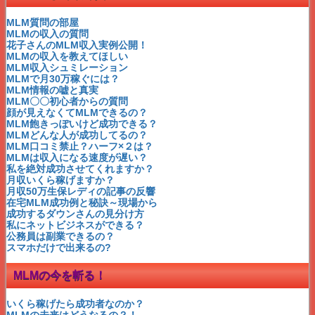
MLMとねずみ講の違いとは
ネットワークビジネスの収入
MLM質問の部屋
ネットワークビジネスとは
MLMの収入の質問
公務員は副業できるの？
花子さんのMLM収入実例公開！
お金持ちになりたければ
MLMの収入を教えてほしい
シングルマザー安室奈美恵
MLM収入シュミレーション
シングルマザー紗栄子
MLMで月30万稼ぐには？
シングルマザー酒井法子
MLM情報の嘘と真実
神田昌典
MLM〇〇初心者からの質問
2015年
ネットワークビジネスランキング
売上高
顔が見えなくてMLMできるの？
マナテックとアンブロトース
MLM飽きっぽいけど成功できる？
回帰水のグリーンプラネット
MLMどんな人が成功してるの？
すいか石鹸のニナファーム
MLM口コミ禁止？ハーフ×２は？
トータス『さしすせっと』
MLMは収入になる速度が遅い？
三和の還元粋で水素水が
私を絶対成功させてくれますか？
急成長したスターライズ
月収いくら稼げますか？
ジャパンローヤルゼリー蜂蜜
月収50万生保レディの記事の反響
日健総本社 約40年の歴史
在宅MLM成功例と秘訣～現場から
ネイチャーケアジャパン
成功するダウンさんの見分け方
イオン化粧品ミスユニバース
私にネットビジネスができる？
アイスターのバラエティ製品
公務員は副業できるの？
プロティオスは女性社長
スマホだけで出来るの?
M3短期間でランキング！
元気になれる言葉を贈ります
MLMの今を斬る！
バイオクイーンのYOSA最高
MLMエルセラーン「セレブ・サエコ」
MLMアミンのコンテストを待つわ♪
いくら稼げたら成功者なのか？
MLMシナリー美と知のセミナー
MLMの未来はどうなるの？！