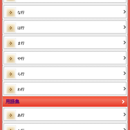
渡り鳥とは？
アクセスマーケティング
な行
OPCって何？
ティーツリーオイルとメラルーカ
マイナンバー
とは
マイコード遺伝子検査とは？
は行
岸見一郎
アドラー
アドラー 名言集
ま行
2015MLMランキング売上高
2015MLMランキング化粧品
2015MLMランキング健康食品
や行
2015MLMランキング水&下着
2015MLM増収額
2015MLM増収率
ら行
わ行
用語集
あ行