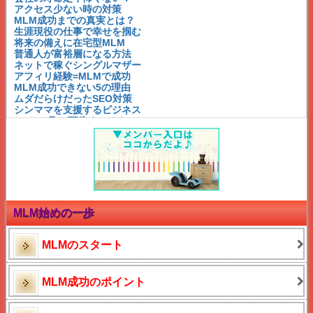
アクセス少ない時の対策
MLM成功までの真実とは？
生涯現役の仕事で幸せを掴む
将来の備えに在宅型MLM
普通人が富裕層になる方法
ネットで稼ぐシングルマザー
アフィリ経験=MLMで成功
MLM成功できない5の理由
ムダだらけだったSEO対策
シンママを支援するビジネス
MLMで月30万稼ぐには？
アフィリエイトとネットワークビジネスが似ている？！
アーニーJゼリンスキー名言
アーニーJゼリンスキー名言
アーニー・J・ゼリンスキー
権利収入への道
成功の秘訣は3つの人間関係
必ず出会うライバルとは？
MLMの勘違い活動とは？！
MLM始めの一歩
成功するダウンの見分け方
長く稼げるMLM
成功の鍵は○○関係
MLMのスタート
未経験者の成功法
スマホだけで出来る?
シングルマザー紗栄子
MLM成功のポイント
在宅MLM成功例と秘訣
成功を邪魔する○○病
MLM成功に不可欠なもの