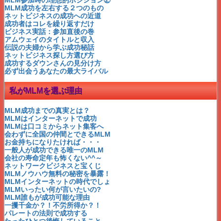
幸せなお金持ちになる方法❤
MLM成功を左右する２つのもの
出来るのにやらないこと
ネットビジネスの成功への近道
ホントに叶う目標設定とは？
成功者はコレを繰り返すだけ
MLM本音の告白
ビジネス実話：参加直後の巻
発表！ビジネスランキング
アムウェイのタイトルと収入
未来の自分がMLMを成功させる
伝説の夫婦から学ぶ成功秘話
ネットだけで出来るって嘘！
ネットビジネス探し方選び方
ゆとり世代と言わせない！
成功するダウンさんの見分け方
成功者は○○から学んだ！
必ず出会うあなたの最大ライバル
21世紀の重要キーワード
ダウンさんの最新情報！
私がMLMを選ぶ理由
MLMの未来はどうなる？！
新システムの反響と裏側
普通の人が成功できるMLM
MLM成功までの真実とは？
成功への三段階と必要条件
MLMはインターネットで成功
月収いくら稼げますか？
MLMは口コミからネット集客へ
百聴は一見にしかず！
会わずに全国の仲間とできるMLM
ネットのMLMって不安？
お金持ちになりたければ・・・
資料請求者の☆生の声☆
一般人が成功できる唯一のMLM
ブランディング戦略で成功
会社の寿命定年も怖くない^^～
時間をかけずに成功しよう！
ネットワークビジネスと宝くじ
タダで学んでも成功できない
MLMノウハウ無料の秘密を暴露！
日本のMLMがこの10年で変わる！
MLMインターネットの時代でしょ
常識を破れば成功できる
MLMいったい何が言いたいの?
月収１００万が夢で終わらない理由
MLM誰もが成功可能な理由
ブログを書く7つの習慣化
一攫千金か？！不労所得か？！
時間管理をするな！
パレートの法則で成功する
成功の決め手はknow-who
たったひとつ後悔していること