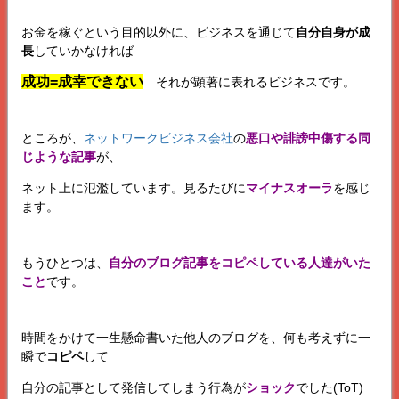
お金を稼ぐという目的以外に、ビジネスを通じて
自分自身が成
長
していかなければ
成功=成幸できない
それが顕著に表れるビジネスです。
ところが、
ネットワークビジネス会社
の
悪口や誹謗中傷する同
じような記事
が、
ネット上に氾濫しています。見るたびに
マイナスオーラ
を感じ
ます。
もうひとつは、
自分のブログ記事をコピペしている人達がいた
こと
です。
時間をかけて一生懸命書いた他人のブログを、何も考えずに一
瞬で
コピペ
して
自分の記事として発信してしまう行為が
ショック
でした(ToT)