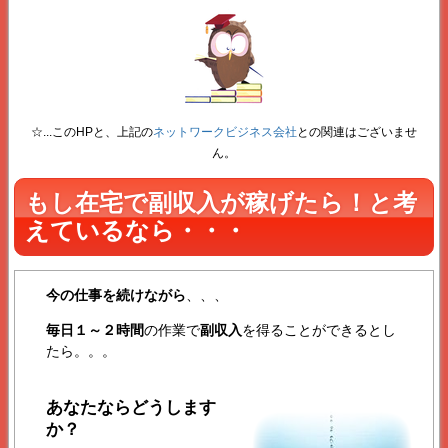
☆...このHPと、上記の
ネットワークビジネス会社
との関連はございませ
ん。
もし在宅で副収入が稼げたら！と考
えているなら・・・
今の仕事を続けながら
、、、
毎日１～２時間
の作業で
副収入
を得ることができるとし
たら。。。
あなたならどうします
か？