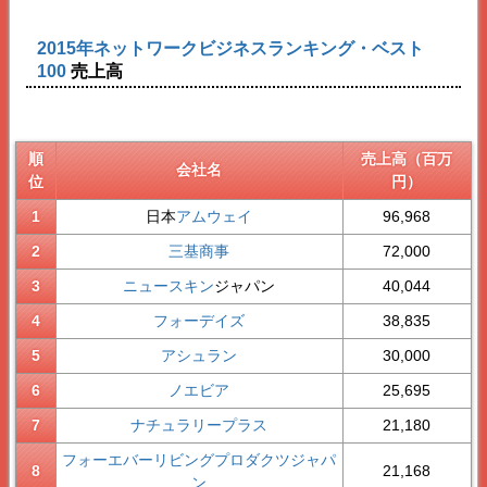
2015年ネットワークビジネスランキング・ベスト
100
売上高
順
売上高（百万
会社名
位
円）
1
日本
アムウェイ
96,968
2
三基商事
72,000
3
ニュースキン
ジャパン
40,044
4
フォーデイズ
38,835
5
アシュラン
30,000
6
ノエビア
25,695
7
ナチュラリープラス
21,180
フォーエバーリビングプロダクツジャパ
8
21,168
ン