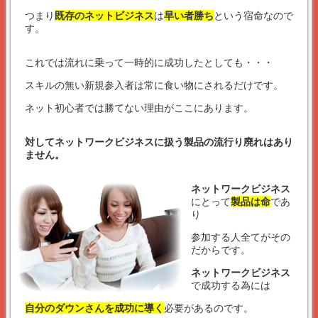
つまり
既存のネットビジネス
は
早い者勝ち
という宿命なので
す。
これでは流れに乗って一時的に成功したとしても・・・
スキルの無い新規参入者は常に食い物にされるだけです。
ネット初心者では勝てない理由がここにあります。
対してネットワークビジネスに扱う製品の流行り廃れはあり
ません。
ネットワークビジネス
にとって
製品は命
であ
り
参加する人全てがその
だからです。
ネットワークビジネス
で成功する為には
自分のダウンさんを成功に導く
必要があるのです。