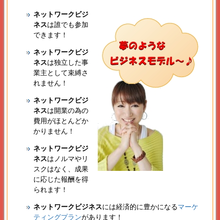
ネットワークビジ
ネス
は誰でも参加
できます！
ネットワークビジ
ネス
は独立した事
業主として束縛さ
れません！
ネットワークビジ
ネス
は開業の為の
費用がほとんどか
かりません！
ネットワークビジ
ネス
はノルマやリ
スクはなく、成果
に応じた報酬を得
られます！
ネットワークビジネス
には経済的に豊かになる
マーケ
ティングプラン
があります！