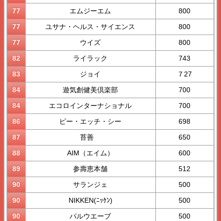
77
エムジーエム
800
77
ユサナ・ヘルス・サイエンス
800
77
ウイズ
800
82
ライラック
743
83
ジョイ
７27
84
遊気創健美倶楽部
700
84
エコロインターナショナル
700
86
ピー・エッチ・シー
698
87
苔善
650
88
AIM（エイム）
600
89
参壽恵本舗
512
90
サランジェ
500
90
NIKKEN(ﾆｯｹﾝ)
500
90
パルウエーブ
500