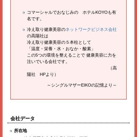
コマーシャルでおなじみの ホテルKOYOも有
名です。
冷え取り健康美容の
ネットワークビジネス会社
の
高陽社
は
冷え取り健康美容の５本柱として
「温度・栄養・水・おなか・酸素」
この5つの環境を整えることで 健康美容に力を
注いでいる会社です。
（
高
陽社
HPより）
～シングルマザーEIKOの記憶より～
会社データ
所在地