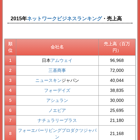
2015年
ネットワークビジネスランキング
・売上高
順
売上高（百万
会社名
位
円）
1
日本
アムウェイ
96,968
2
三基商事
72,000
3
ニュースキン
ジャパン
40,044
4
フォーデイズ
38,835
5
アシュラン
30,000
6
ノエビア
25,695
7
ナチュラリープラス
21,180
フォーエバーリビングプロダクツジャパ
8
21,168
ン