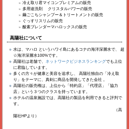
冷え取り君マイコンプレミアムの販売
多用途洗剤 クリスタルパワーの販売
繭ごこちシャンプー＆トリートメントの販売
ぐっすリスリムの販売
酸素ブレンダーマハロックスの販売
高陽社
について
水は、マハロ というハワイ島にあるコナの海洋深層水で、 超
☆海洋深層水100%です。
高陽社
は老舗で、
ネットワークビジネスランキング
でも上位
に君臨しています。
多くの方々が健康と美容を追求し、
高陽社
独自の「冷え取
り」をテーマに、真剣に商品を開発してきた会社 。
高陽社
の販売権は、上位から「特約店」「代理店」「協力
店」という３つのクラスを持っています。
ホテルの温泉施設では、
高陽社
の製品を利用できると評判で
す。
（
高
陽社
HPより）