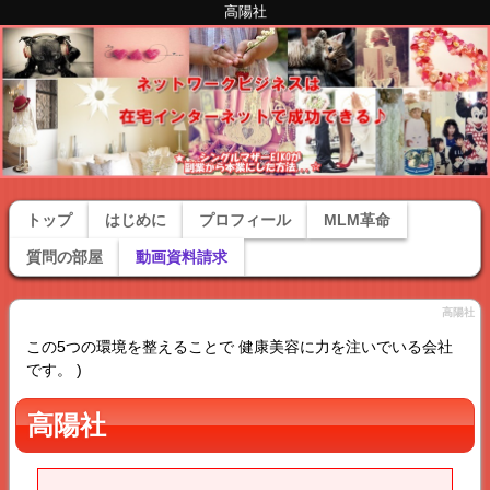
高陽社
トップ
はじめに
プロフィール
MLM革命
質問の部屋
動画資料請求
高陽社
この5つの環境を整えることで 健康美容に力を注いでいる会社
です。 )
高陽社