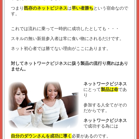
つまり
既存のネットビジネス
は
早い者勝ち
という宿命なので
す。
これでは流れに乗って一時的に成功したとしても・・・
スキルの無い新規参入者は常に食い物にされるだけです。
ネット初心者では勝てない理由がここにあります。
対してネットワークビジネスに扱う製品の流行り廃れはあり
ません。
ネットワークビジネス
にとって
製品は命
であ
り
参加する人全てがその
だからです。
ネットワークビジネス
で成功する為には
自分のダウンさんを成功に導く
必要があるのです。