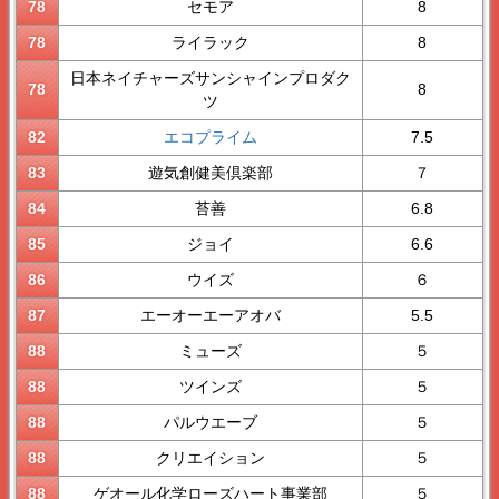
78
セモア
8
78
ライラック
8
日本ネイチャーズサンシャインプロダク
78
8
ツ
82
エコプライム
7.5
83
遊気創健美倶楽部
７
84
苔善
6.8
85
ジョイ
6.6
86
ウイズ
６
87
エーオーエーアオバ
5.5
88
ミューズ
５
88
ツインズ
５
88
パルウエーブ
５
88
クリエイション
５
88
ゲオール化学ローズハート事業部
５