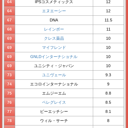
64
IPSコスメティックス
12
64
エヌエーシー
12
67
DNA
11.5
68
レインボー
11
69
クレス薬品
10
69
マイフレンド
10
69
GNLDインターナショナル
10
69
ユニシティ・ジャパン
10
73
ユニヴェール
9.3
74
エコロインターナショナル
9
75
エムジーエム
8.8
76
ペレグレイス
8.5
77
ピーエッチシー
8.1
78
ウィル・サーチ
8