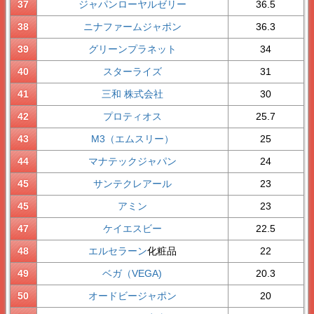
37
ジャパンローヤルゼリー
36.5
38
ニナファームジャポン
36.3
39
グリーンプラネット
34
40
スターライズ
31
41
三和 株式会社
30
42
プロティオス
25.7
43
M3（エムスリー）
25
44
マナテックジャパン
24
45
サンテクレアール
23
45
アミン
23
47
ケイエスビー
22.5
48
エルセラーン
化粧品
22
49
ベガ（VEGA)
20.3
50
オードビージャポン
20