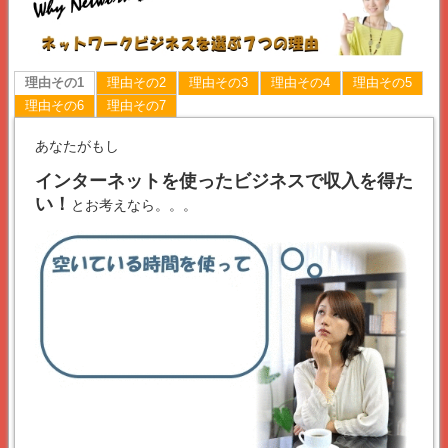
理由その1
理由その2
理由その3
理由その4
理由その5
理由その6
理由その7
あなたがもし
インターネットを使ったビジネスで収入を得た
い！
とお考えなら。。。