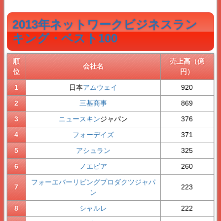
2013年ネットワークビジネスラン
キング・ベスト100
順
売上高（億
会社名
位
円）
1
日本
アムウェイ
920
2
三基商事
869
3
ニュースキン
ジャパン
376
4
フォーデイズ
371
5
アシュラン
325
6
ノエビア
260
フォーエバーリビングプロダクツジャパ
7
223
ン
8
シャルレ
222