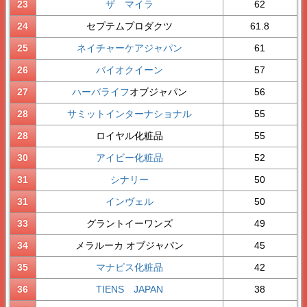
23
ザ マイラ
62
24
セプテムプロダクツ
61.8
25
ネイチャーケアジャパン
61
26
バイオクイーン
57
27
ハーバライフ
オブジャパン
56
28
サミットインターナショナル
55
28
ロイヤル化粧品
55
30
アイビー化粧品
52
31
シナリー
50
31
インヴェル
50
33
グラントイーワンズ
49
34
メラルーカ オブジャパン
45
35
マナビス化粧品
42
36
TIENS JAPAN
38