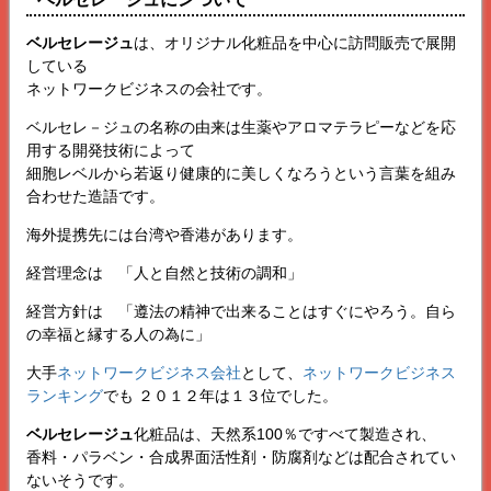
ベルセレージュ
は、オリジナル化粧品を中心に訪問販売で展開
している
ネットワークビジネスの会社です。
ベルセレ－ジュの名称の由来は生薬やアロマテラピーなどを応
用する開発技術によって
細胞レベルから若返り健康的に美しくなろうという言葉を組み
合わせた造語です。
海外提携先には台湾や香港があります。
経営理念は 「人と自然と技術の調和」
経営方針は 「遵法の精神で出来ることはすぐにやろう。自ら
の幸福と縁する人の為に」
大手
ネットワークビジネス会社
として、
ネットワークビジネス
ランキング
でも ２０１２年は１３位でした。
ベルセレージュ
化粧品は、天然系100％ですべて製造され、
香料・パラベン・合成界面活性剤・防腐剤などは配合されてい
ないそうです。