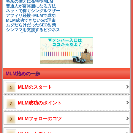
将来の備えに在宅型MLM
普通人が富裕層になる方法
ネットで稼ぐシングルマザー
アフィリ経験=MLMで成功
MLM成功できない5の理由
ムダだらけだったSEO対策
シンママを支援するビジネス
MLMで月30万稼ぐには？
アフィリエイトとネットワークビジネスが似ている？！
アーニーJゼリンスキー名言
アーニーJゼリンスキー名言
アーニー・J・ゼリンスキー
権利収入への道
成功の秘訣は3つの人間関係
必ず出会うライバルとは？
MLMの勘違い活動とは？！
MLM始めの一歩
成功するダウンの見分け方
長く稼げるMLM
成功の鍵は○○関係
MLMのスタート
未経験者の成功法
スマホだけで出来る?
シングルマザー紗栄子
MLM成功のポイント
在宅MLM成功例と秘訣
成功を邪魔する○○病
MLM成功に不可欠なもの
MLMフォローのコツ
神田昌典 成功者の告白
ネットビジネス探し方選び方
シングルマザー酒井法子