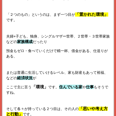
「置かれた環境」
「２つのもの」というのは、まず一つ目が
です。
夫婦+子ども、独身、シングルマザー世帯、２世帯・３世帯家族
家族構成
などの
だったり
預金もゼロ・食べていくだけで精一杯、借金がある、仕送りが
ある、
または普通に生活していけるレベル、家も財産もあって裕福、
経済状況
などの
が
「環境」
住んでいる家
仕事
ここで主に言う
です。
や
もそうで
すね。
「思いや考え方
そして各々が持っている２つ目は、その人の
と行動」
です。