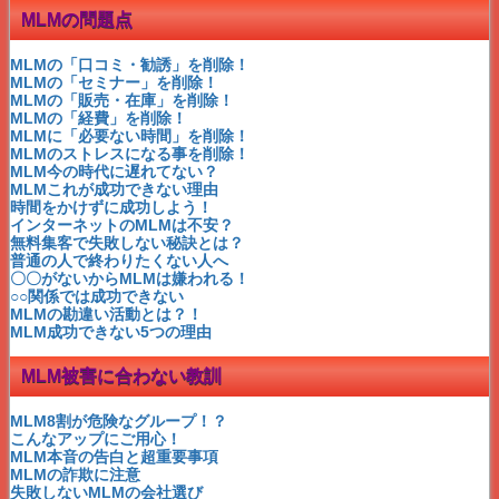
これが成功できない理由
MLMの問題点
人生でたったひとつの後悔
私を絶対成功させてくれる？
収入になる速度が遅い？
MLMの「口コミ・勧誘」を削除！
パレートの法則で成功する
MLMの「セミナー」を削除！
成功できない人の共通点とは
MLMの「販売・在庫」を削除！
成功者はコレを繰り返すだけ
MLMの「経費」を削除！
小島幹登のゼロからの着眼点
MLMに「必要ない時間」を削除！
ビジネスの成功への近道は？
MLMのストレスになる事を削除！
マナビスは元アシュラン製造
MLM今の時代に遅れてない？
インヴェル・ペレ・荒川静香
MLMこれが成功できない理由
一攫千金と将来の不労所得
時間をかけずに成功しよう！
誰もが成功可能な理由
インターネットのMLMは不安？
いったい何が言いたいの?
無料集客で失敗しない秘訣とは？
MLM=ねずみ講⇒時代遅れ
普通の人で終わりたくない人へ
スティーブ・ジョブズ
〇〇がないからMLMは嫌われる！
MLMこんな失敗もあった!
○○関係では成功できない
MLMインターネット時代！
MLMの勘違い活動とは？！
ブランディング6つの効果
MLM成功できない5つの理由
MLM先多苦じゃなく選択よ
MLM成功○○トレーニング
MLM被害に合わない教訓
成功を左右する２つのもの
赤塚のパイロゲン飲んだよ♪
参加時の理想的ポジション②
MLM8割が危険なグループ！？
参加時の理想的ポジション①
こんなアップにご用心！
成功脳でネットビジネス！
MLM本音の告白と超重要事項
MLMザマイラ芸能人に人気
MLMの詐欺に注意
アンソニーロビンズ
失敗しないMLMの会社選び