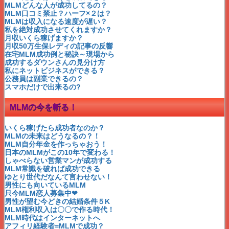
回帰水のグリーンプラネット
MLMどんな人が成功してるの？
すいか石鹸のニナファーム
MLM口コミ禁止？ハーフ×２は？
トータス『さしすせっと』
MLMは収入になる速度が遅い？
三和の還元粋で水素水が
私を絶対成功させてくれますか？
急成長したスターライズ
月収いくら稼げますか？
ジャパンローヤルゼリー蜂蜜
月収50万生保レディの記事の反響
日健総本社 約40年の歴史
在宅MLM成功例と秘訣～現場から
ネイチャーケアジャパン
成功するダウンさんの見分け方
イオン化粧品ミスユニバース
私にネットビジネスができる？
アイスターのバラエティ製品
公務員は副業できるの？
プロティオスは女性社長
スマホだけで出来るの?
M3短期間でランキング！
元気になれる言葉を贈ります
MLMの今を斬る！
バイオクイーンのYOSA最高
MLMエルセラーン「セレブ・サエコ」
MLMアミンのコンテストを待つわ♪
いくら稼げたら成功者なのか？
MLMシナリー美と知のセミナー
MLMの未来はどうなるの？！
MLMベルセレージュ「人と自然と技術の調和」
MLM自分年金を作っちゃおう！
MLMシャンデールこだわりの高級下着
日本のMLMがこの10年で変わる！
MLMシーエムシー「生源パワー」
しゃべらない営業マンが成功する
MLMライフバンテージ日本上陸！
MLM常識を破れば成功できる
MLMドテラのアロマは食べられる？
ゆとり世代だなんて言わせない！
MLMドテラのessentialオイル
男性にも向いているMLM
中国MLM TIENS JAPAN
只今MLM恋人募集中❤
バイオクイーンYOSAの効果
男性が望む今どきの結婚条件５K
ユニヴェール
MLM権利収入は〇〇で作る時代！
クレス薬品
MLM時代はインターネットへ
マイフレンド
アフィリ経験者=MLMで成功？