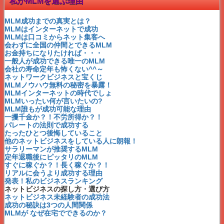
私がMLMを選ぶ理由
MLMの未来はどうなる？！
新システムの反響と裏側
普通の人が成功できるMLM
MLM成功までの真実とは？
成功への三段階と必要条件
MLMはインターネットで成功
月収いくら稼げますか？
MLMは口コミからネット集客へ
百聴は一見にしかず！
会わずに全国の仲間とできるMLM
ネットのMLMって不安？
お金持ちになりたければ・・・
資料請求者の☆生の声☆
一般人が成功できる唯一のMLM
ブランディング戦略で成功
会社の寿命定年も怖くない^^～
時間をかけずに成功しよう！
ネットワークビジネスと宝くじ
タダで学んでも成功できない
MLMノウハウ無料の秘密を暴露！
日本のMLMがこの10年で変わる！
MLMインターネットの時代でしょ
常識を破れば成功できる
MLMいったい何が言いたいの?
月収１００万が夢で終わらない理由
MLM誰もが成功可能な理由
ブログを書く7つの習慣化
一攫千金か？！不労所得か？！
時間管理をするな！
パレートの法則で成功する
成功の決め手はknow-who
たったひとつ後悔していること
中傷記事やコピペの対処法
他のネットビジネスをしている人に朗報！
プラトーを知れば成功できる
サラリーマンが推奨するMLM
誰にでも出来るセルフコーチング
定年退職後にピッタリのMLM
コーチングって何？
すぐに稼ぐか？！長く稼ぐか？！
すぐに稼ぐか？長く稼ぐか？
リアルに会うより成功する理由
時間泥棒になってない？
発表！私のビジネスランキング
他のネットビジネスをしている人に朗報！
ネットビジネスの探し方・選び方
定年後にピッタリのMLM
ネットビジネス未経験者の成功法
サラリーマン推奨のMLM
成功の秘訣は3つの人間関係
有名人じゃないシングルママ成功！
MLMが なぜ在宅でできるのか？
MLM失敗は〇〇のせい？