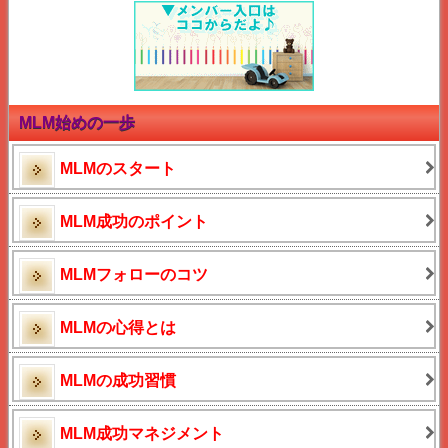
アフィリエイトとネットワークビジネスが似ている？！
アーニーJゼリンスキー名言
アーニーJゼリンスキー名言
アーニー・J・ゼリンスキー
権利収入への道
成功の秘訣は3つの人間関係
必ず出会うライバルとは？
MLMの勘違い活動とは？！
MLM始めの一歩
成功するダウンの見分け方
長く稼げるMLM
成功の鍵は○○関係
MLMのスタート
未経験者の成功法
スマホだけで出来る?
シングルマザー紗栄子
MLM成功のポイント
在宅MLM成功例と秘訣
成功を邪魔する○○病
MLM成功に不可欠なもの
MLMフォローのコツ
神田昌典 成功者の告白
ネットビジネス探し方選び方
シングルマザー酒井法子
サンタ営業とお金
MLMの心得とは
50万生保レディの記事反響
シンママ勝間和代の生き方
シンママ安藤美姫の生き方
MLMの成功習慣
〇〇がないMLMは嫌われる
MLMの基礎知識
運命を変える資格とは？
MLM成功マネジメント
西山啓道社長とM3