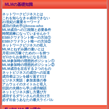
会わないMLM成立つの?
MLMの基礎知識
PCや文章苦手でも大丈夫？
MLMが嫌われる9つの嘘
本当に稼げるんですか？
ネットワークビジネスとは
どうやって集客するの？
これを知らなきゃ成功できない
勧誘しないダンケネディ法
21世紀の重要キーワード
子育て卒業！第二章は…
成功の決め手はknow-who
嘘つきは不幸の始まり
MLM成功への三段階と必要条件
無料集客で失敗しない秘訣
時間泥棒になっていませんか？
あなたの一番のリスクは何？
ESBIクワドラント唯一の方法①
成功への近道はあるのか？
ESBIクワドラント唯一の方法②
スカイプで100倍効果！！
ネットワークビジネスの収入
本当にあったスゴ～イ話
MLMとねずみ講の違いとは
MLMを変えたキヨサキ氏
月収100万稼ぐための○○を持つ
ビジネス実話：参加直後の巻
ゼロからお金持ちになる方法
MLM会社の悪口で集客？！
MLM参加時の理想的ポジション①
ベガで織姫のように♪
MLM参加時の理想的ポジション②
幸せなお金持ちになる方法❤
MLM成功を左右する２つのもの
出来るのにやらないこと
ネットビジネスの成功への近道
ホントに叶う目標設定とは？
成功者はコレを繰り返すだけ
MLM本音の告白
ビジネス実話：参加直後の巻
発表！ビジネスランキング
アムウェイのタイトルと収入
未来の自分がMLMを成功させる
伝説の夫婦から学ぶ成功秘話
ネットだけで出来るって嘘！
ネットビジネス探し方選び方
ゆとり世代と言わせない！
成功するダウンさんの見分け方
成功者は○○から学んだ！
必ず出会うあなたの最大ライバル
21世紀の重要キーワード
ダウンさんの最新情報！