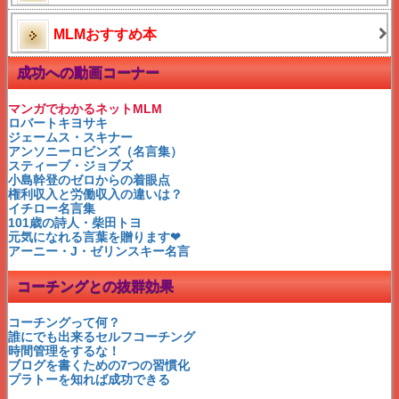
ニュースキンロールアップ
ネットビジネス失敗逆転法
MLMおすすめ本
自宅サロン困った時の秘策
夫源病のチェックと対処法
ダイレクトレスポンスMLM
成功への動画コーナー
普通の人でも成功者
ネットで稼ぐ！でも注意して
生き残るネットビジネスとは
マンガでわかるネットMLM
どん底さんから本物セレブへ
ロバートキヨサキ
ネット経験者がビックリ！！
ジェームス・スキナー
正しく知るパレートの法則
アンソニーロビンズ（名言集）
どっちの稼ぎ方が好きなの？
スティーブ・ジョブズ
伝説の夫婦が叶えたもの
小島幹登のゼロからの着眼点
伝説のホテルとは？
権利収入と労働収入の違いは？
ニュースキンの収入は？
イチロー名言集
副業から成功する理由２つ
101歳の詩人・柴田トヨ
女性起業家・鶴岡秀子さん
元気になれる言葉を贈ります❤
ゼロからお金持ちになる！
アーニー・J・ゼリンスキー名言
月収100万稼ぐ為の〇〇
おいしい話の体験談
コーチングとの抜群効果
アップ選びの盲点
ロベルトバッジョ名言集
偉大なるロベルトバッジョ
コーチングって何？
アップ選びの落とし穴
誰にでも出来るセルフコーチング
アムウェイのタイトルと収入
時間管理をするな！
1010カーネルサンダース
ブログを書くための7つの習慣化
シングルマザー佳川奈未
プラトーを知れば成功できる
私にネットビジネスができる？