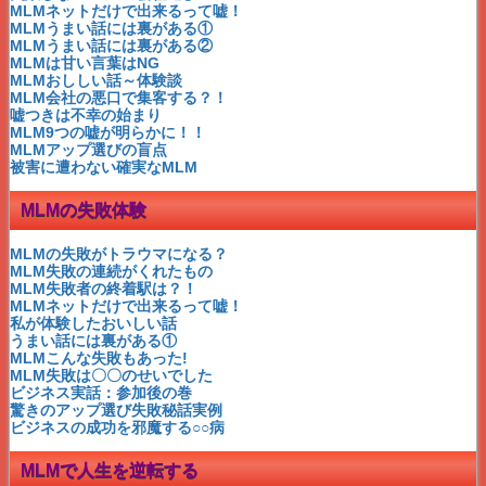
MLMケイエスビー=魂の絆
MLMネットだけで出来るって嘘！
権利収入は〇〇で作る時代！
MLMうまい話には裏がある①
月収50万の生保シンママ
MLMうまい話には裏がある②
只今MLM恋人募集中❤
MLMは甘い言葉はNG
イチローからのメッセージ
MLMおししい話～体験談
シンママの権利収入大作戦！
MLM会社の悪口で集客する？！
シンママに収入２択問題発生？
嘘つきは不幸の始まり
どちらの収入を選ぶ？
MLM9つの嘘が明らかに！！
MLM口コミ禁止？ハーフ＆ハーフは？
MLMアップ選びの盲点
木村佳乃のCMで有名なMLMアルソア
被害に遭わない確実なMLM
マイナスオーラ飛んでけ～！MLM
必見！ロバートキヨサキ
MLMの失敗体験
ESBIクワドラント～唯一の方法②
ESBIクワドラント～唯一の方法①
MLMアジェルは脇本氏が有名
MLMの失敗がトラウマになる？
ハワイまで自転車で行くつもり？②
MLM失敗の連続がくれたもの
ハワイまで自転車で行くつもり？①
MLM失敗者の終着駅は？！
しゃべらない営業マンが成功するMLM
MLMネットだけで出来るって嘘！
成功のサンプルが伝染するMLM
私が体験したおいしい話
MLMモナヴィー前田敦子も愛用者
うまい話には裏がある①
101歳の詩人・柴田トヨさん天国へ
MLMこんな失敗もあった!
ジェームス・スキナー元・葛飾区民！
MLM失敗は〇〇のせいでした
MLM飽きっぽい人が成功する
ビジネス実話：参加後の巻
MLM「自分年金」を作っちゃおう！
驚きのアップ選び失敗秘話実例
MLM男性が望む結婚条件は５K
ビジネスの成功を邪魔する○○病
MLM失敗者の終着駅は？！
MLM〇〇初心者からの質問
MLMで人生を逆転する
MLMノウハウ無料の秘密を暴露！