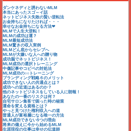
MLMおいしい話～体験談
MLM～どん底からセレブへ
ダンケネディと誘わないMLM
MLMのストレスになる事を削除！
本当にあったスゴ～イ話
MLMに「必要ない時間」を削除！
ネットビジネス失敗の賢い逆転法
MLMの「経費」を削除！
お金持ちになりたければ・・・
MLMの「販売・在庫」を削除！
幸せなお金持ちになる方法❤
MLMの「セミナー」を削除！
MLMで人生大逆転！
MLMの「口コミ・勧誘」を削除！
MLMの成功は運？
ネットワークビジネスと宝くじ
MLM最短成功法
MLMうまい話には裏がある！②
MLM驚きの収入実例
MLMうまい話には裏がある！①
MLMどん底からセレブへ
MLM花子さんの収入実例を公開！
MLMが大嫌いな人への贈り物
顔が見えないMLMで大丈夫か？
成功脳でネットビジネス！
男性にも向いているMLM
MLM成功の選択トレーニング
MLMシングルマザー成功者が多い理由
中傷記事やコピペの対処法
MLM失敗の連続がくれたもの
MLM成功の○○トレーニング
普通の人が最短で成功できるMLM
ブランディング戦略６のメリット
これからの時代はフリースタイルのMLM
成功できない人の共通点とは？
MLM月収１００万円が夢で終わらない理由
成功への近道はあるのか？
MLM１００％成功できる３つの鍵～３つ目の鍵
他のネットビジネスをしている人に朗報！
MLM１００％成功できる３つの鍵～２つ目の鍵
あなたの一番のリスクは何？
MLM１００％成功できる３つの鍵～1つ目の鍵
自宅サロン集客で困った時の秘策
楽しむことがMLM成功への道
運命を変える資格とは？
MLM情報の嘘と真実
やっと見つけた権利収入への道
MLMは自分が実感する
普通人が富裕層になる唯一の方法
MLMの魔の関門
MLM成功できない5つの理由
MLM×リーダーの出現
将来の備えに今から始めるMLM
MLMフォローの優先順位
生涯現役の仕事は幸せの伝道師