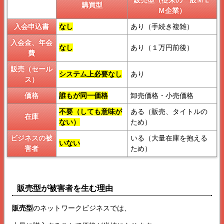
販売型（従来の一般ＭＬ
購買型
Ｍ企業）
入会申込書
なし
あり（手続き複雑）
入会金、年会
なし
あり（１万円前後）
費
販売（セール
システム上必要なし
あり
ス）
価格
誰もが同一価格
卸売価格・小売価格
不要（しても意味が
ある（販売、タイトルの
在庫
ない）
ため）
ビジネスの被
いる（大量在庫を抱える
いない
害者
ため）
販売型が被害者を生む理由
販売型
のネットワークビジネスでは、