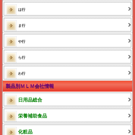
は行
ま行
や行
ら行
わ行
製品別ＭＬＭ会社情報
日用品総合
栄養補助食品
化粧品