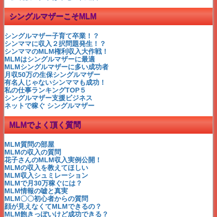
MLMのフォローは３段下まで
MLM×５人のメンバーを獲得
シングルマザーこそMLM
MLMは甘い言葉はNG
MLMは継続して成功する
MLMのトレーニング期間
シングルマザー子育て卒業！？
MLMに必要な時間
シンママに収入２択問題発生！？
失敗しないMLMの会社選び
シンママのMLM権利収入大作戦！
MLMはセールスではない
MLMはシングルマザーに最適
MLMの目標設定のコツ
MLMシングルマザーに多い成功者
MLMの失敗がトラウマになる？
月収50万の生保シングルマザー
MLMは口コミからネット集客へ
有名人じゃないシンママも成功！
MLMはインターネットで成功
私の仕事ランキングTOP５
MLMの詐欺に注意
シングルマザー支援ビジネス
MLMの収入の質問
ネットで稼ぐ シングルマザー
MLMの成功は運？
MLMはシングルマザーに最適
MLMでよく頂く質問
MLMで人生大逆転！
MLMとねずみ講の違いとは
ネットワークビジネスの収入
MLM質問の部屋
ネットワークビジネスとは
MLMの収入の質問
公務員は副業できるの？
花子さんのMLM収入実例公開！
お金持ちになりたければ
MLMの収入を教えてほしい
シングルマザー安室奈美恵
MLM収入シュミレーション
シングルマザー紗栄子
MLMで月30万稼ぐには？
シングルマザー酒井法子
MLM情報の嘘と真実
神田昌典
MLM〇〇初心者からの質問
2015年
ネットワークビジネスランキング
売上高
顔が見えなくてMLMできるの？
マナテックとアンブロトース
MLM飽きっぽいけど成功できる？