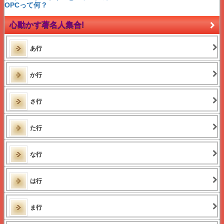
権利収入
OPCって何？
老後破産
遺伝子検査
心動かす著名人集合!
酵素の働きと酵素製品
酵素製品の選び方と注意点
光視症
あ行
網膜裂孔 網膜円孔
網膜剥離の症状・治療など
飛蚊症の危険信号とは？
メンターとは？
か行
セオリーとは？
アフィリエイトとは？
アフィリエイター
さ行
essentialオイルの種類
essentialオイルとは？
アロマオイルとは？
た行
富裕層とは？
渡り鳥とは？
アクセスマーケティング
な行
OPCって何？
ティーツリーオイルとメラルーカ
マイナンバー
とは
マイコード遺伝子検査とは？
は行
岸見一郎
アドラー
アドラー 名言集
ま行
2015MLMランキング売上高
2015MLMランキング化粧品