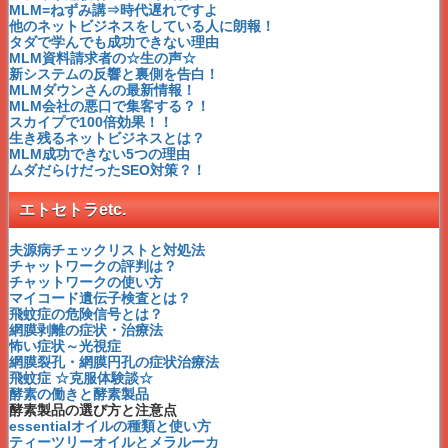
シェラバトーン
MLM=ねずみ講⇒時代遅れですよ
ハッピーライン
他のネットビジネスをしている人に朗報！
日本ベスト
タダで学んでも成功できない理由
アストーラ
MLM資料請求者の☆生の声☆
シルクィーン
新システムの反響と裏側を告白！
ナチュミン・ジャパン
MLMダウンさんの最新情報！
エッチアールディ
MLM会社の悪口で集客する？！
ペレグレイス
スカイプで100倍効果！！
フォーライフリサーチジャパン
生き残るネットビジネスとは？
ローズライン
MLM成功できない5つの理由
ビオライズ
ムダだらけだったSEO対策？！
エルブ
ARIIX
エトセトラetc.
イオスコーポレーション
ハッピーファミリー
エヌエーシー
夫源病チェックリストと対処法
GNLDインターナショナル
チャットワークの評判は？
エムブラン
チャットワークの使い方
ハッピーファミリー
マイコード遺伝子検査とは？
国際友好交易
飛蚊症の危険信号とは？
マナテック
網膜剥離の症状・治療法
ビアビエンテ
怖い症状～光視症
エコプライム
網膜裂孔・網膜円孔の症状治療法
レインボー
飛蚊症 ☆克服体験談☆
ジャパンウィル・サーチ
酵素の働きと酵素製品
神田昌典さんってどんな人？
酵素製品の選び方と注意点
スカイプって何？
essentialオイルの種類と使い方
健康寿命
ティーツリーオイルとメラルーカ