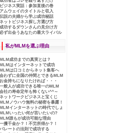
成功者はコレを繰り返すだけ
スカイプで100倍効果！！
ビジネス実話：参加直後の巻
本当にあったスゴ～イ話
アムウェイのタイトルと収入
MLMを変えたキヨサキ氏
伝説の夫婦から学ぶ成功秘話
ビジネス実話：参加直後の巻
ネットビジネス探し方選び方
MLM会社の悪口で集客？！
成功するダウンさんの見分け方
ベガで織姫のように♪
必ず出会うあなたの最大ライバル
幸せなお金持ちになる方法❤
出来るのにやらないこと
ホントに叶う目標設定とは？
私がMLMを選ぶ理由
MLM本音の告白
発表！ビジネスランキング
MLM成功までの真実とは？
未来の自分がMLMを成功させ
MLMはインターネットで成功
る
MLMは口コミからネット集客へ
ネットだけで出来るって嘘！
会わずに全国の仲間とできるMLM
ゆとり世代と言わせない！
お金持ちになりたければ・・・
成功者は○○から学んだ！
一般人が成功できる唯一のMLM
21世紀の重要キーワード
会社の寿命定年も怖くない^^～
ダウンさんの最新情報！
ネットワークビジネスと宝くじ
MLMの未来はどうなる？！
MLMノウハウ無料の秘密を暴露！
新システムの反響と裏側
MLMインターネットの時代でしょ
普通の人が成功できるMLM
MLMいったい何が言いたいの?
成功への三段階と必要条件
MLM誰もが成功可能な理由
月収いくら稼げますか？
一攫千金か？！不労所得か？！
百聴は一見にしかず！
パレートの法則で成功する
ネットのMLMって不安？