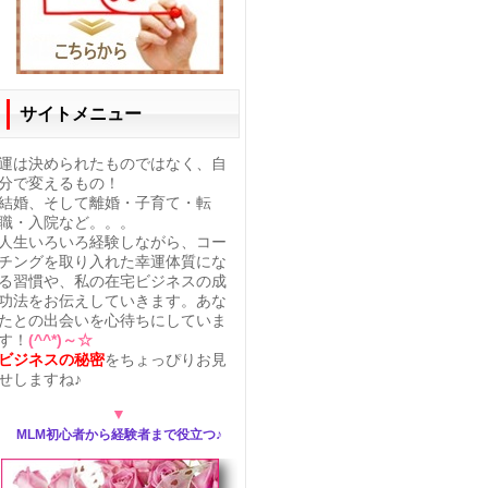
サイトメニュー
運は決められたものではなく、自
分で変えるもの！
結婚、そして離婚・子育て・転
職・入院など。。。
人生いろいろ経験しながら、
コー
チング
を取り入れた幸運体質にな
る習慣や、私の在宅ビジネスの成
功法をお伝えしていきます。あな
たとの出会いを心待ちにしていま
す！
(^^*)～☆
ビジネスの秘密
をちょっぴりお見
せしますね♪
▼
MLM初心者から経験者まで役立つ♪