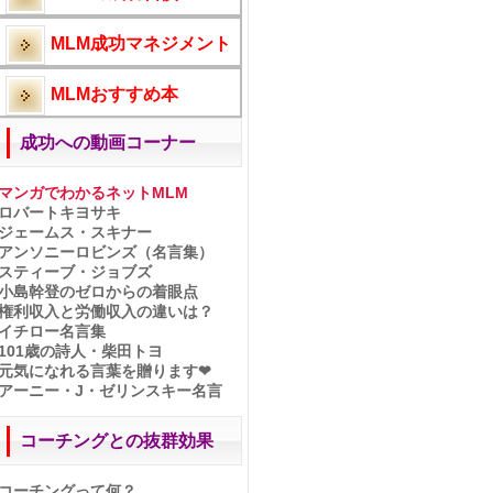
神田昌典 成功者の告白
ネットビジネス探し方選び方
MLM成功マネジメント
シングルマザー酒井法子
サンタ営業とお金
50万生保レディの記事反響
MLMおすすめ本
シンママ勝間和代の生き方
シンママ安藤美姫の生き方
成功への動画コーナー
〇〇がないMLMは嫌われる
MLMの基礎知識
運命を変える資格とは？
マンガでわかるネットMLM
西山啓道社長とM3
ロバートキヨサキ
ニュースキンロールアップ
ジェームス・スキナー
ネットビジネス失敗逆転法
アンソニーロビンズ（名言集）
自宅サロン困った時の秘策
スティーブ・ジョブズ
夫源病のチェックと対処法
小島幹登のゼロからの着眼点
ダイレクトレスポンスMLM
権利収入と労働収入の違いは？
普通の人でも成功者
イチロー名言集
ネットで稼ぐ！でも注意して
101歳の詩人・柴田トヨ
生き残るネットビジネスとは
元気になれる言葉を贈ります❤
どん底さんから本物セレブへ
アーニー・J・ゼリンスキー名言
ネット経験者がビックリ！！
正しく知るパレートの法則
コーチングとの抜群効果
どっちの稼ぎ方が好きなの？
伝説の夫婦が叶えたもの
伝説のホテルとは？
コーチングって何？