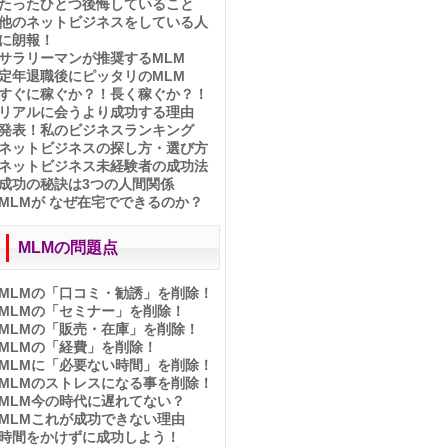
たったひとつ後悔していること
資料請求者の☆生の声☆
他のネットビジネスをしている人
ブランディング戦略で成功
に朗報！
時間をかけずに成功しよう！
サラリーマンが推奨するMLM
タダで学んでも成功できない
定年退職後にピッタリのMLM
日本のMLMがこの10年で変わ
すぐに稼ぐか？！長く稼ぐか？！
る！
リアルに会うより成功する理由
常識を破れば成功できる
発表！私のビジネスランキング
月収１００万が夢で終わらない
ネットビジネスの探し方・選び方
理由
ネットビジネス未経験者の成功法
ブログを書く7つの習慣化
成功の秘訣は3つの人間関係
時間管理をするな！
MLMが なぜ在宅でできるのか？
成功の決め手はknow-who
中傷記事やコピペの対処法
プラトーを知れば成功できる
MLMの問題点
誰にでも出来るセルフコーチン
グ
MLMの「口コミ・勧誘」を削除！
コーチングって何？
MLMの「セミナー」を削除！
すぐに稼ぐか？長く稼ぐか？
MLMの「販売・在庫」を削除！
時間泥棒になってない？
MLMの「経費」を削除！
他のネットビジネスをしている
MLMに「必要ない時間」を削除！
人に朗報！
MLMのストレスになる事を削除！
定年後にピッタリのMLM
MLM今の時代に遅れてない？
サラリーマン推奨のMLM
MLMこれが成功できない理由
有名人じゃないシングルママ成
時間をかけずに成功しよう！
功！