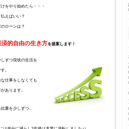
だけをやり始めたら・・・
て払えばいい？
家のローンは？
経済的自由の生き方
を提案します！
少しずつ現状の生活を
です。
嫌な仕事をしなくても
要があります。
重を少しずつ...
には半分に減らし2年後は本業に逆転しました♪）