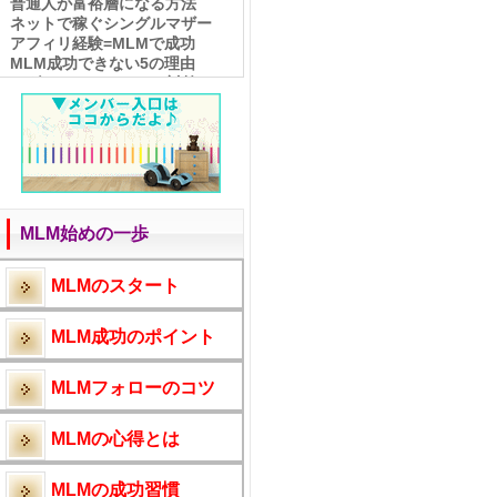
普通人が富裕層になる方法
ネットで稼ぐシングルマザー
アフィリ経験=MLMで成功
MLM成功できない5の理由
ムダだらけだったSEO対策
シンママを支援するビジネス
MLMで月30万稼ぐには？
アフィリエイトとネットワーク
ビジネスが似ている？！
アーニーJゼリンスキー名言
アーニーJゼリンスキー名言
アーニー・J・ゼリンスキー
MLM始めの一歩
権利収入への道
成功の秘訣は3つの人間関係
必ず出会うライバルとは？
MLMのスタート
MLMの勘違い活動とは？！
成功するダウンの見分け方
MLM成功のポイント
長く稼げるMLM
成功の鍵は○○関係
未経験者の成功法
MLMフォローのコツ
スマホだけで出来る?
シングルマザー紗栄子
MLMの心得とは
在宅MLM成功例と秘訣
成功を邪魔する○○病
MLM成功に不可欠なもの
MLMの成功習慣