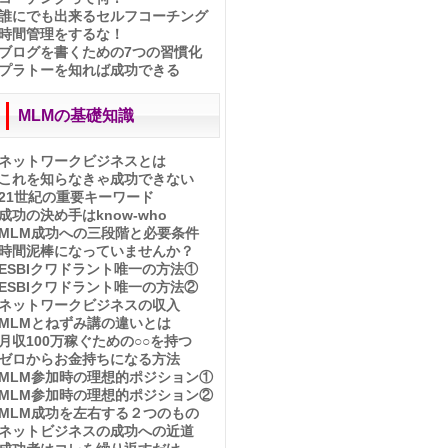
ニュースキンの収入は？
誰にでも出来るセルフコーチング
副業から成功する理由２つ
時間管理をするな！
女性起業家・鶴岡秀子さん
ブログを書くための7つの習慣化
ゼロからお金持ちになる！
プラトーを知れば成功できる
月収100万稼ぐ為の〇〇
おいしい話の体験談
アップ選びの盲点
MLMの基礎知識
ロベルトバッジョ名言集
偉大なるロベルトバッジョ
ネットワークビジネスとは
アップ選びの落とし穴
これを知らなきゃ成功できない
アムウェイのタイトルと収入
21世紀の重要キーワード
1010カーネルサンダース
成功の決め手はknow-who
シングルマザー佳川奈未
MLM成功への三段階と必要条件
私にネットビジネスができる？
時間泥棒になっていませんか？
会わないMLM成立つの?
ESBIクワドラント唯一の方法①
PCや文章苦手でも大丈夫？
ESBIクワドラント唯一の方法②
MLMが嫌われる9つの嘘
ネットワークビジネスの収入
本当に稼げるんですか？
MLMとねずみ講の違いとは
どうやって集客するの？
月収100万稼ぐための○○を持つ
勧誘しないダンケネディ法
ゼロからお金持ちになる方法
子育て卒業！第二章は…
MLM参加時の理想的ポジション①
嘘つきは不幸の始まり
MLM参加時の理想的ポジション②
無料集客で失敗しない秘訣
MLM成功を左右する２つのもの
あなたの一番のリスクは何？
ネットビジネスの成功への近道
成功への近道はあるのか？